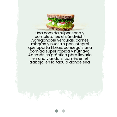
Una comida súper sana y
Un desayu
completa ¡es el sándwich!.
tener: a
Agregándole verduras, carnes
fibra (fo
magras y nuestro pan integral
semillas o
que aporta fibras, conseguís una
un lácte
comida súper rápida y nutritiva.
junto o 
Además es práctico para llevarlo
mañana. E
en una vianda si comés en el
con tos
trabajo, en la facu o donde sea.
media