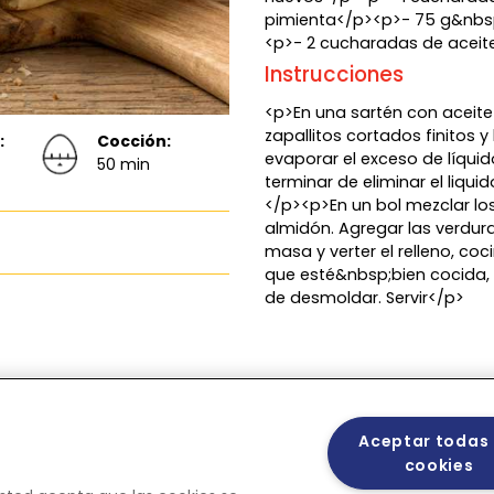
pimienta</p><p>- 75 g&nbsp
<p>- 2 cucharadas de aceite
Instrucciones
<p>En una sartén con aceite 
zapallitos cortados finitos y
:
Cocción:
evaporar el exceso de líquido
50 min
terminar de eliminar el liqu
</p><p>En un bol mezclar los 
almidón. Agregar las verdura
masa y verter el relleno, co
que esté&nbsp;bien cocida,
de desmoldar. Servir</p>
Aceptar todas 
cookies