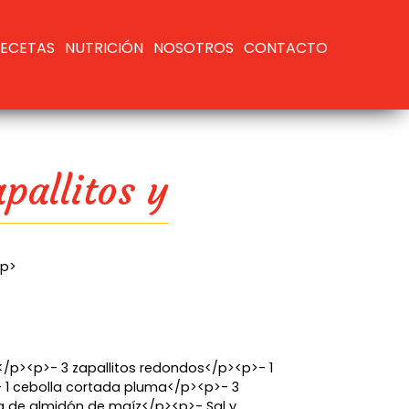
Head
ECETAS
NUTRICIÓN
NOSOTROS
CONTACTO
Men
pallitos y
s
/p>
/p><p>- 3 zapallitos redondos</p><p>- 1
1 cebolla cortada pluma</p><p>- 3
 de almidón de maíz</p><p>- Sal y