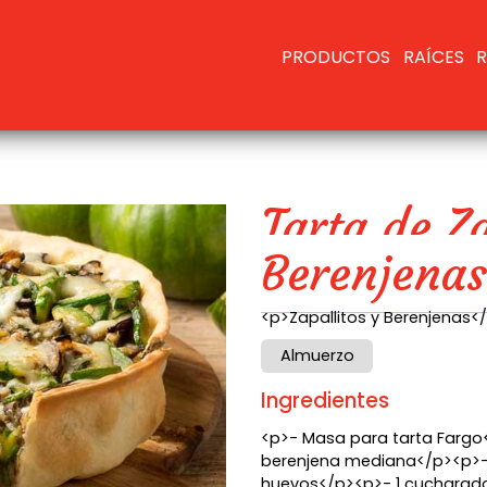
PRODUCTOS
RAÍCES
R
Tarta de Za
Berenjena
<p>Zapallitos y Berenjenas<
Almuerzo
Ingredientes
<p>- Masa para tarta Fargo<
berenjena mediana</p><p>- 
huevos</p><p>- 1 cucharada